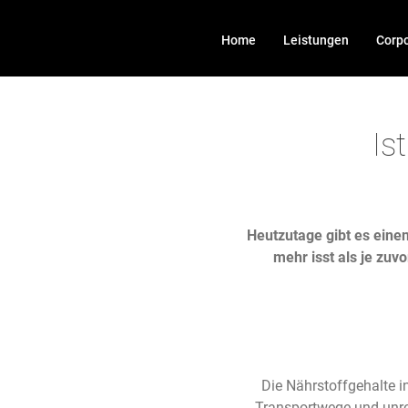
Zum
Inhalt
Home
Leistungen
Corpo
springen
Is
Heutzutage gibt es einen
mehr isst als je zu
Die Nährstoffgehalte i
Transportwege und unrei