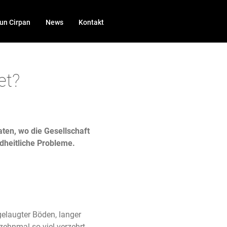
un Cirpan
News
Kontakt
et?
aten, wo die Gesellschaft
dheitliche Probleme.
gelaugter Böden, langer
zehnmal so viel verzehrt