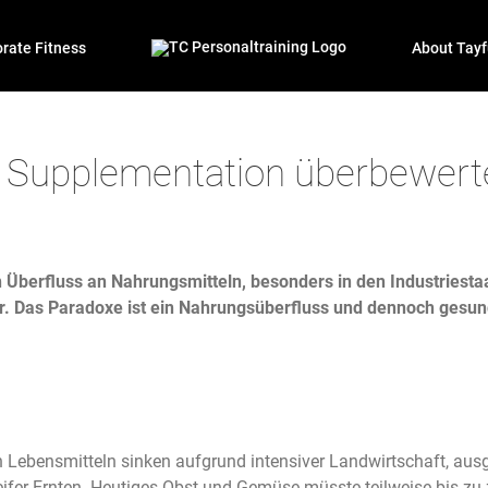
rate Fitness
About Tayf
t Supplementation überbewert
 Überfluss an Nahrungsmitteln, besonders in den Industriesta
vor. Das Paradoxe ist ein Nahrungsüberfluss und dennoch gesun
n Lebensmitteln sinken aufgrund intensiver Landwirtschaft, aus
fer Ernten. Heutiges Obst und Gemüse müsste teilweise bis zu 