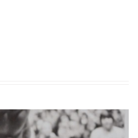
About Tayfun Cirpan
News
Kontakt