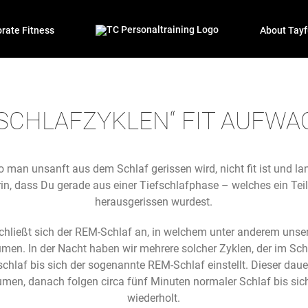
rate Fitness
About Tayf
„SCHLAFZYKLEN“ FIT AUFW
 man unsanft aus dem Schlaf gerissen wird, nicht fit ist und 
rin, dass Du gerade aus einer Tiefschlafphase – welches ein Teil
herausgerissen wurdest.
chließt sich der REM-Schlaf an, in welchem unter anderem uns
umen. In der Nacht haben wir mehrere solcher Zyklen, der im Sch
schlaf bis sich der sogenannte REM-Schlaf einstellt. Dieser daue
räumen, danach folgen circa fünf Minuten normaler Schlaf bis si
wiederholt.