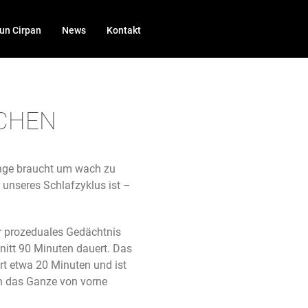
un Cirpan
News
Kontakt
ACHEN
lange braucht um wach zu
 unseres Schlafzyklus ist –
er prozeduales Gedächtnis
nitt 90 Minuten dauert. Das
rt etwa 20 Minuten und ist
ch das Ganze von vorne