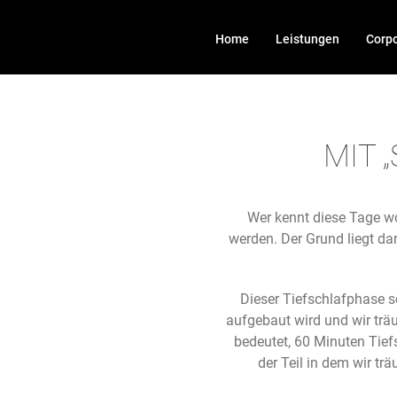
Zum
Inhalt
Home
Leistungen
Corpo
springen
MIT 
Wer kennt diese Tage wo
werden. Der Grund liegt da
Dieser Tiefschlafphase s
aufgebaut wird und wir trä
bedeutet, 60 Minuten Tief
der Teil in dem wir t